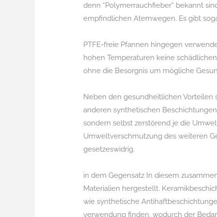
denn “Polymerrauchfieber” bekannt si
empfindlichen Atemwegen. Es gibt sogar
PTFE-freie Pfannen hingegen verwenden 
hohen Temperaturen keine schädlichen D
ohne die Besorgnis um mögliche Gesund
Neben den gesundheitlichen Vorteilen 
anderen synthetischen Beschichtungen b
sondern selbst zerstörend je die Umwe
Umweltverschmutzung des weiteren Ges
gesetzeswidrig.
in dem Gegensatz In diesem zusammenh
Materialien hergestellt. Keramikbeschic
wie synthetische Antihaftbeschichtung
verwendung finden, wodurch der Bedarf 