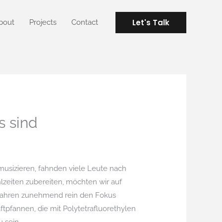
Let's Talk
bout
Projects
Contact
s sind
musizieren, fahnden viele Leute nach
zeiten zubereiten, möchten wir auf
en Jahren zunehmend rein den Fokus
ftpfannen, die mit Polytetrafluorethylen