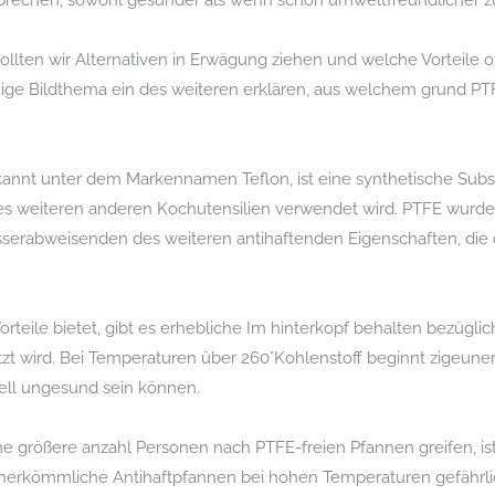
sprechen, sowohl gesünder als wenn schon umweltfreundlicher zu
llten wir Alternativen in Erwägung ziehen und welche Vorteile 
jenige Bildthema ein des weiteren erklären, aus welchem grund P
kannt unter dem Markennamen Teflon, ist eine synthetische Subst
s weiteren anderen Kochutensilien verwendet wird. PTFE wurde
wasserabweisenden des weiteren antihaftenden Eigenschaften, di
teile bietet, gibt es erhebliche Im hinterkopf behalten bezügli
t wird. Bei Temperaturen über 260°Kohlenstoff beginnt zigeune
iell ungesund sein können.
e größere anzahl Personen nach PTFE-freien Pfannen greifen, ist 
herkömmliche Antihaftpfannen bei hohen Temperaturen gefährli