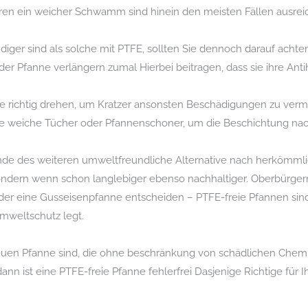
eren ein weicher Schwamm sind hinein den meisten Fällen ausrei
ger sind als solche mit PTFE, sollten Sie dennoch darauf achten
er Pfanne verlängern zumal Hierbei beitragen, dass sie ihre Antih
nne richtig drehen, um Kratzer ansonsten Beschädigungen zu vermei
e weiche Tücher oder Pfannenschoner, um die Beschichtung na
de des weiteren umweltfreundliche Alternative nach herkömmlic
 sondern wenn schon langlebiger ebenso nachhaltiger. Oberbürgerm
er eine Gusseisenpfanne entscheiden – PTFE-freie Pfannen sind 
Umweltschutz legt.
neuen Pfanne sind, die ohne beschränkung von schädlichen Chemika
nn ist eine PTFE-freie Pfanne fehlerfrei Dasjenige Richtige für 