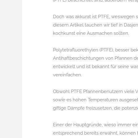
(PTFE) beschichtet sind, außerdem ver
Doch was akkurat ist PTFE, weswegen so
diesem Artikel tauchen wir tief in Das
kochkunst eine Ausmachen sollten.
Polytetrafluorethylen (PTFE), besser be
Antihaftbeschichtungen von Pfannen de
entwickelt und ist bekannt für seine 
vereinfachen.
Obwohl PTFE Pfannenbenutzern viele Vor
sowie es hohen Temperaturen ausgesetz
giftige Dämpfe freizusetzen, die potenz
Einer der Hauptgründe, wieso immer ein
entsprechend bereits erwähnt, können 