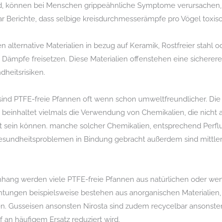
nd, können bei Menschen grippeähnliche Symptome verursachen,
 Berichte, dass selbige kreisdurchmesserämpfe pro Vögel toxis
alternative Materialien in bezug auf Keramik, Rostfreier stahl 
ämpfe freisetzen. Diese Materialien offenstehen eine sicherere 
heitsrisiken.
sind PTFE-freie Pfannen oft wenn schon umweltfreundlicher. Di
einhaltet vielmals die Verwendung von Chemikalien, die nicht a
lt sein können. manche solcher Chemikalien, entsprechend Perfl
undheitsproblemen in Bindung gebracht außerdem sind mittlerw
ang werden viele PTFE-freie Pfannen aus natürlichen oder w
htungen beispielsweise bestehen aus anorganischen Materialien, d
en. Gusseisen ansonsten Nirosta sind zudem recycelbar ansonste
an häufigem Ersatz reduziert wird.