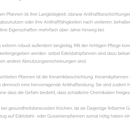
eien Pfannen ist ihre Langlebigkeit. obzwar Antihaftbeschichtunge
abzunutzen oder ihre Antihaftfähigkeiten nach verlieren, behalt
ihre Eigenschaften mehrfach über Jahre hinweg bei.
extrem robust außerdem langlebig. Mit der richtigen Pflege kön
eitergegeben werden. selbst Edelstahlpfannen sind dazu bekannt
ten andere Abnutzungserscheinungen sind.
chichteten Pfannen ist die Keramikbeschichtung. Keramikpfannen
dennoch eine hervorragende Antihaftleistung. Sie sind zudem 
e dass die Gefahr besteht, dass schädliche Chemikalien freiges
bei gesundheitsbewussten Köchen, da sie Dasjenige fettarme Gar
bezug auf Edelstahl- oder Gusseisenpfannen zumal nötig haben 