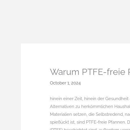
Skip
to
content
Warum PTFE-freie P
October 1, 2024
hinein einer Zeit, hinein der Gesundhe
Alternativen zu herkömmlichen Haushalt
Materialien setzen, die Selbstredend, n
spießückt ist, sind PTFE-freie Pfannen.