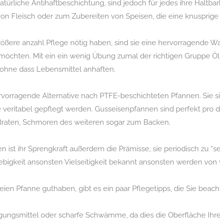
ürliche Antihaftbeschichtung, sind jedoch für jedes ihre Haltbark
on Fleisch oder zum Zubereiten von Speisen, die eine knusprige
ßere anzahl Pflege nötig haben, sind sie eine hervorragende Wahl
öchten. Mit ein ein wenig Übung zumal der richtigen Gruppe Öl 
ohne dass Lebensmittel anhaften.
vorragende Alternative nach PTFE-beschichteten Pfannen. Sie s
sie veritabel gepflegt werden. Gusseisenpfannen sind perfekt p
Braten, Schmoren des weiteren sogar zum Backen.
ist ihr Sprengkraft außerdem die Prämisse, sie periodisch zu “se
lebigkeit ansonsten Vielseitigkeit bekannt ansonsten werden von 
ien Pfanne guthaben, gibt es ein paar Pflegetipps, die Sie beach
gungsmittel oder scharfe Schwämme, da dies die Oberfläche Ih