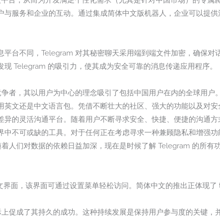
 API 引入平台，从而为开发满足个性化需求（尤其是针对中国市场）的
户与服务和企业的互动。通过集成简体中文版机器人，企业可以提供
平台不同，Telegram 对其秘密聊天采用端到端文件加密，确保
 Telegram 的吸引力，使其成为安全可靠的消息传递应用程序。
力竞争者，其以用户为中心的理念吸引了包括中国用户在内的全球用户。得益
英文还是中文语言包。凭借不断壮大的社区、强大的功能以及对安全性的
异的灵活沟通平台。随着用户不断寻求安全、快捷、便捷的沟通方式，T
界中不可或缺的工具。对于任何正在考虑寻求一种兼顾隐私和增强功
。随着人们对数据的依赖日益加深，现在是时候了解 Telegram 的
简体中文界面，该界面可通过设置菜单轻松访问。简体中文的推出正体现了
实际上促成了其持久的成功。这种持续发展是保持用户参与度的关键，并确保