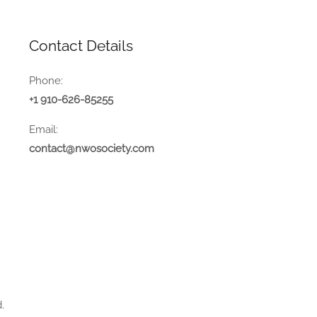
Contact Details
Phone:
+1 910-626-85255
Email:
contact@nwosociety.com
.