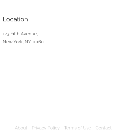
Location
123 Fifth Avenue,
New York, NY 10160
About
Privacy Policy
Terms of Use
Contact