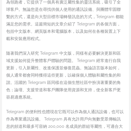
為領跑者，它提供了一個具有廣泛屬性集的靈活系統，吸引了全
球客戶。無論您是在尋找供個人使用的通訊設備、與團體牢固聯
繫的方式，還是向大型目標市場轉發訊息的方式，Telegram 都能
滿足您的需求。這篇簡短的文章介紹了 Telegram 的各個方面，
包括中文版本、網頁版本和電腦版本，以及如何在各種裝置上下
載和安裝應用程式。
隨著我們深入研究 Telegram 中文版，同樣有必要解決更新和區
域支援如何提升整體客戶體驗的問題。 Telegram 經常進行自我
更新，引入新屬性、改進保護並修復昆蟲。無論語言版本如何，
個人通常都會同時獲得這些更新，以確保個人體驗和屬性集的和
諧。活躍的 Telegram 區同樣在這個生態社區中扮演著重要的角
色；論壇、支援管道和客戶團隊使用資源和支持，使全新客戶更
容易適應系統。
Telegram 的便利性也體現在它既可以作為個人通訊設備，也可以
作為專業通訊設備。 Telegram 具有允許用戶向無數受眾傳輸訊
息的頻道和最多可容納 200,000 名成員的群組等屬性，可適合大