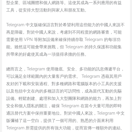
型企業、區域團體和個人網路等。這使其成為一系列應用的有益
工具，從安排大型活動到與家人和朋友互動。
Telegram 中文版確保語言對於希望利用這些能力的中國人來說不
再是障礙。對於中國人來說，考慮到不同程度的網路審查，可能
需要使用 VPN 等附加設備來確保持續存取 Telegram 的每項功
能。雖然這可能會帶來挑戰，但 Telegram 的持久保護和功能集
所帶來的好處使其成為一項值得承擔的任務。
總而言之，Telegram 使用徹底、安全、多功能的訊息傳遞平台，
可以滿足全球範圍內的大量客戶的需求。 Telegram 憑藉其用戶
友好的下載和安裝過程、對多種網路和電腦版本的小工具的支援
以及包括中文在內的多種語言的可訪問性，成為當代互動的先驅
設備。輕鬆創建、處理和加入大型團隊和網路的能力，再加上對
安全和個人隱私的關注，確保 Telegram 在當今大量可用的即時
通訊替代方案中保持重要地位。對於中國人來說，Telegram 中文
版彌補了這一空白，提供了一個可用的、熟悉的介面來利用
Telegram 所需提供的所有強大功能，從而宣傳一種額外的連結、