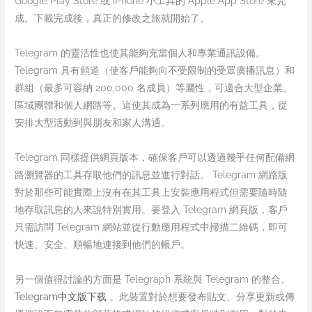
Google Play Store 或 iPhone 小工具的 Apple App Store 來完
成。下載完成後，真正的修改之旅就開始了。
Telegram 的靈活性也使其能夠充當個人和專業通訊設備。
Telegram 具有頻道（使客戶能夠向不受限制的受眾廣播訊息）和
群組（最多可容納 200,000 名成員）等屬性，可適合大型企業、
區域團體和個人網路等。這使其成為一系列應用的有益工具，從
安排大型活動到與朋友和家人溝通。
Telegram 同樣提供網頁版本，確保客戶可以透過幾乎任何配備網
路瀏覽器的工具存取他們的訊息並進行對話。 Telegram 網路版
對於那些可能實際上沒有在其工具上安裝應用程式但需要隨時隨
地存取訊息的人來說特別實用。要登入 Telegram 網頁版，客戶
只需訪問 Telegram 網站並從行動應用程式中掃描二維碼，即可
快速、安全、順暢地連接到他們的帳戶。
另一個值得討論的方面是 Telegraph 系統與 Telegram 的整合。
Telegram中文版下载
。此裝置對於想要發布貼文、分享更新或傳