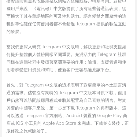
播資訊而無需其他部落格或網站的組織或客戶特別有用。對於中
國用戶來說，《電訊報》中文版提供了所有這些普通話表演，從
而擴大了其在華語地區的可及性和活力。語言變體之間屬性的這
種對等性確保任何使用者都不會錯過 Telegram 提供的數位互動
的發展。
當我們更深入研究 Telegram 中文版時，解決更新和社群支援如
何提升整體個人體驗同樣至關重要。充滿活力的 Telegram 社群
同樣在這個社群中發揮著至關重要的作用；論壇、支援管道和使
用者群體使用資源和幫助，使新客戶更容易適應該平台。
首先，對 Telegram 中文版的追求表明了對更簡單的本土語言溝
通的需求。儘管沒有獨特的 Telegram 中文版本可供下載，但用
戶仍然可以訪問該應用程式並將其配置為自己喜歡的語言。對於
興奮的中國客戶來說，第一步是下載 Telegram 的典型版本。這
可以透過 Telegram 官方網站、Android 裝置的 Google Play 商
店或 iOS 小工具的 Apple App Store 來完成。下載並安裝後，正
版修改之旅就開始了。