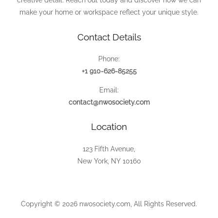
creative detail. Reach out today and discover how we can
make your home or workspace reflect your unique style.
Contact Details
Phone:
+1 910-626-85255
Email:
contact@nwosociety.com
Location
123 Fifth Avenue,
New York, NY 10160
Copyright © 2026 nwosociety.com, All Rights Reserved.