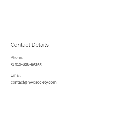
Contact Details
Phone:
+1 910-626-85255
Email:
contact@nwosociety.com