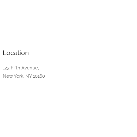
Location
123 Fifth Avenue,
New York, NY 10160