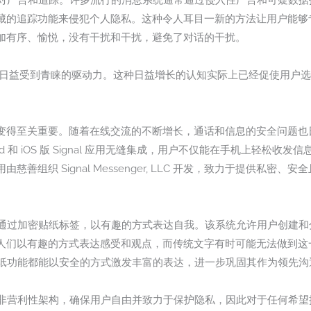
决反对广告和追踪。许多流行的消息系统通常通过侵入性广告和可疑数据技术
藏的追踪功能来侵犯个人隐私。这种令人耳目一新的方法让用户能够
加有序、愉悦，没有干扰和干扰，避免了对话的干扰。
等应用日益受到青睐的驱动力。这种日益增长的认知实际上已经促使用户选择像
得至关重要。随着在线交流的不断增长，通话和信息的安全问题也日益
和 iOS 版 Signal 应用无缝集成，用户不仅能在手机上轻松收发信息，还能
善组织 Signal Messenger, LLC 开发，致力于提供私密
l 还通过加密贴纸标签，以有趣的方式表达自我。该系统允许用户创建
人们以有趣的方式表达感受和观点，而传统文字有时可能无法做到这
 的贴纸功能都能以安全的方式激发丰富的表达，进一步巩固其作为领先
采用非营利性架构，确保用户自由并致力于保护隐私，因此对于任何希望提升