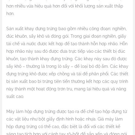
hơn nhiều vừa hiệu quả hơn đối với khối lượng sản xuất thấp
hơn.
Sản xuất khay đựng trứng bao gồm nhiều công đoạn: nghiền,
đúc khuôn, sấy khô và đóng gói. Trong giai đoạn nghiền, giấy
tái chế và nước được kết hợp để tạo thành hỗn hợp nhão. Hỗn
hợp nhão này sau đó được đưa trực tiếp vào các thiết bị đúc
khuôn, tạo thành khay đựng trứng. Các khay này sau đó được
sấy khô – thường là trong lò sấy – để loại bỏ độ ẩm. Các khay
đựng trứng khô được xếp chồng và tải để phân phối. Các thiết
bị sản xuất bao bì trứng tiên tiến thường kết hợp các quy trình
này thành một hoạt động trơn tru, mang lại hiệu quả và năng
suất cao.
Máy làm hộp đựng trứng được tạo ra để chế tạo hộp đựng từ
các vật liệu như bột giấy định hình hoặc nhựa. Giá máy làm
hộp đựng trứng có thể cao, đặc biệt là đối với các thiết kế
sáng tạo tích hợp với cánh tay rô-bốt để sắp xếp và đóng gói