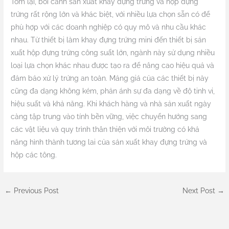
Tóm lại, bối cảnh sản xuất khay đựng trứng và hộp đựng
trứng rất rộng lớn và khác biệt, với nhiều lựa chọn sẵn có để
phù hợp với các doanh nghiệp có quy mô và nhu cầu khác
nhau. Từ thiết bị làm khay đựng trứng mini đến thiết bị sản
xuất hộp đựng trứng công suất lớn, ngành này sử dụng nhiều
loại lựa chọn khác nhau được tạo ra để nâng cao hiệu quả và
đảm bảo xử lý trứng an toàn. Mảng giá của các thiết bị này
cũng đa dạng không kém, phản ánh sự đa dạng về độ tinh vi,
hiệu suất và khả năng. Khi khách hàng và nhà sản xuất ngày
càng tập trung vào tính bền vững, việc chuyển hướng sang
các vật liệu và quy trình thân thiện với môi trường có khả
năng hình thành tương lai của sản xuất khay đựng trứng và
hộp các tông.
←
Previous Post
Next Post
→