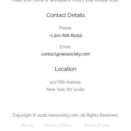
make your home or workspace reflect your unique style.
Contact Details
Phone:
+1 910-626-85255
Email:
contact@nwosociety.com
Location
123 Fifth Avenue,
New York, NY 10160
Copyright © 2026 nwosociety.com, All Rights Reserved.
About
Privacy Policy
Terms of Use