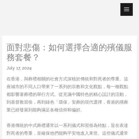
Skip
to
content
面對悲傷：如何選擇合適的殯儀服
務套餐？
July 17, 2024
在香港，與葬禮相關的社會方式深植於傳統和對死者的尊重。這
座城市的不同人口帶來了一系列的宗教和文化觀點，每一種觀點
都影響著葬禮的舉行方式。從充滿中國特色的精心設計的活動，
到基督教習俗，再到綠色「環保」安葬的現代選擇，香港的殯葬
業已經發展到能夠滿足各種信仰和偏好。
香港傳統的中式葬禮通常以一系列儀式和習俗為特點，旨在表達
對死者的尊重，並確保他們能夠平安地進入來世。這些儀式通常