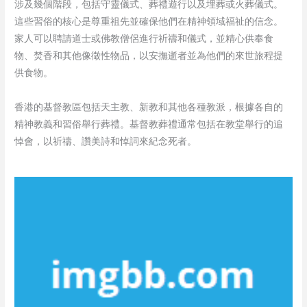
涉及幾個階段，包括守靈儀式、葬禮遊行以及埋葬或火葬儀式。
這些習俗的核心是尊重祖先並確保他們在精神領域福祉的信念。
家人可以聘請道士或佛教僧侶進行祈禱和儀式，並精心供奉食
物、焚香和其他像徵性物品，以安撫逝者並為他們的來世旅程提
供食物。
香港的基督教區包括天主教、新教和其他各種教派，根據各自的
精神教義和習俗舉行葬禮。基督教葬禮通常包括在教堂舉行的追
悼會，以祈禱、讚美詩和悼詞來紀念死者。