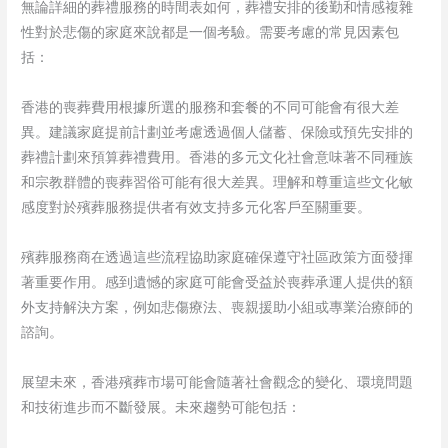
無論詳細的葬禮服務的時間表如何，葬禮安排的後勤和情感複雜
性對於悲傷的家庭來說都是一個考驗。需要考慮的常見因素包
括：
香港的喪葬費用根據所選的服務和套餐的不同可能會有很大差
異。建議家庭提前計劃並考慮透過個人儲蓄、保險或預先安排的
葬禮計劃來預算葬禮費用。香港的多元文化社會意味著不同種族
和宗教群體的喪葬習俗可能有很大差異。理解和尊重這些文化敏
感度對於殯葬服務提供者有效支持多元化客戶至關重要。
殯葬服務商在透過這些流程協助家庭確保遵守社區政策方面發揮
著重要作用。感到遺憾的家庭可能會受益於喪葬承運人提供的額
外支持解決方案，例如悲傷療法、喪親援助小組或專業治療師的
諮詢。
展望未來，香港殯葬市場可能會隨著社會觀念的變化、環境問題
和技術進步而不斷發展。未來趨勢可能包括：