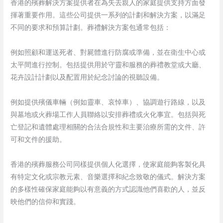
香港的殯葬解決方案提供者在為失去親人的家庭提供支持方面發
揮著重要作用。這些公司提供一系列的計劃和解決方案，以滿足
不同的要求和預算計劃。葬禮解決方案包通常包括：
例如照顧和運送死者、對屍體進行防腐或準備，並在衛生中心或
太平間進行控制。包括提供用於守靈和服務的葬禮教堂或大廳、
花卉設計計劃以及配置用於紀念討論的視聽設備。
例如提供殯儀車輛（例如靈車、哀悼車）、協調遊行路線，以及
與墓地或火葬場工作人員聯絡以安排葬禮或火化事宜。包括與死
亡登記和遺體處理相關的合法合規性和主要治療所需的文件、許
可和文件的援助。
香港的殯葬服務公司同樣提供個人化選擇，使家庭能夠客製化具
有特定文化或宗教元素、音樂選擇和紀念致敬的儀式。解決方案
的多樣性確保家庭能夠以有意義的方式認識他們喜歡的人，並反
映他們的信仰和實踐。