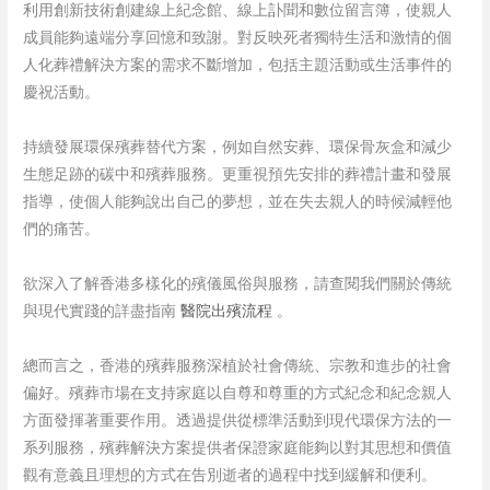
利用創新技術創建線上紀念館、線上訃聞和數位留言簿，使親人
成員能夠遠端分享回憶和致謝。對反映死者獨特生活和激情的個
人化葬禮解決方案的需求不斷增加，包括主題活動或生活事件的
慶祝活動。
持續發展環保殯葬替代方案，例如自然安葬、環保骨灰盒和減少
生態足跡的碳中和殯葬服務。更重視預先安排的葬禮計畫和發展
指導，使個人能夠說出自己的夢想，並在失去親人的時候減輕他
們的痛苦。
欲深入了解香港多樣化的殯儀風俗與服務，請查閱我們關於傳統
與現代實踐的詳盡指南
醫院出殯流程
。
總而言之，香港的殯葬服務深植於社會傳統、宗教和進步的社會
偏好。殯葬市場在支持家庭以自尊和尊重的方式紀念和紀念親人
方面發揮著重要作用。透過提供從標準活動到現代環保方法的一
系列服務，殯葬解決方案提供者保證家庭能夠以對其思想和價值
觀有意義且理想的方式在告別逝者的過程中找到緩解和便利。