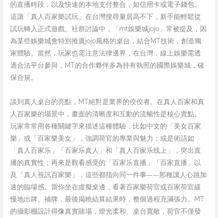
的直播時段，以及快速的本地支付整合，如信用卡或電子錢包。
這讓「真人百家樂試玩」在台灣搜尋量居高不下，新手能輕鬆從
試玩轉入正式遊戲。社群討論中，「mt娛樂城jojo」常被提及，因
為某些娛樂城會特別推廣jojo風格的桌台，結合MT技術，創造獨
家體驗。當然，玩家也需注意法律邊界，在台灣，線上娛樂需透
過合法平台參與，MT的合作夥伴多為持有執照的國際娛樂城，確
保合規。
談到真人桌台的亮點，MT絕對是業界的佼佼者。在真人百家和真
人百家樂的場景中，畫面的清晰度和互動的流暢性是核心賣點。
玩家常常用各種關鍵字來描述這種體驗，比如中文的「美女百家
樂」或「百家樂美女」，強調荷官的專業與魅力；或是術語如
「真人百家乐」「百家乐真人」和「真人百家乐线上」，突出直
播的真實性；再來是觀看感受的「百家乐直播」「百家直播」以
及「真人視訊百家樂」，這些都指向同一件事——那種讓人心跳加
速的臨場感。當你坐在虛擬桌邊，看著百家樂荷官或百家荷官緩
慢地出牌、補牌，最後揭曉結算結果時，整個過程充滿張力。MT
的攝影棚設計得像真實賭場，燈光柔和、桌台寬敞，荷官不僅發