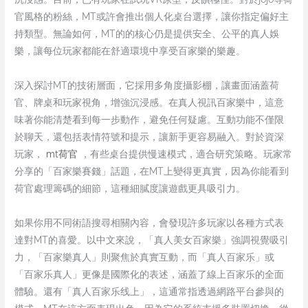
官風格的粉絲，MT或許會推出個人化桌台選擇，讓你指定偏好主
持類型。無論如何，MT的的核心仍是提供安全、公平的真人娛
樂，讓每位玩家都能在舒適環境中享受百家樂的樂趣。
深入探討MT的技術層面，它採用多角度攝影棚，讓畫面涵蓋荷
官、牌桌和玩家視角，增強沉浸感。在真人視訊百家樂中，這意
味著你能清楚看到每一步動作，避免任何疑慮。互動功能不僅限
於聊天，還包括表情符號和提示，讓新手更容易融入。對於資深
玩家，
mt荷官
，有些桌台提供慢速模式，適合研究策略。玩家常
分享的「百家樂賽錢」話題，在MT上變得更真實，因為你能看到
荷官處理籌碼的細節，這種細膩度讓遊戲更具吸引力。
如果你用不同術語搜尋相關內容，會發現許多玩家以各種方式表
達對MT的喜愛。以中文來說，「真人美女百家樂」強調視覺吸引
力，「百家樂真人」則聚焦於真實互動，而「真人百家乐」或
「百家乐真人」更像是國際化的表述，涵蓋了線上百家乐的全面
體驗。還有「真人百家乐线上」，這通常指透過網路平台參與的