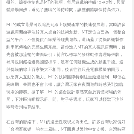
擬的。節奏控制也是MT的強項，每局遊戲約持續40-50秒，與實
體賭場同步，避免了無聊的等待時間，讓整個體驗保持高張力。
MT的成立背景可以追溯到線上娛樂產業的快速發展期，當時許多
遊戲商開始專注於真人桌台的技術創新。MT定位自己為一個整合
型的平台，不僅提供百家樂等經典遊戲，還涵蓋了從攝影棚製作
到串流傳輸的完整生態系統。當你進入MT的真人視訊房間時，首
先會被那流暢的畫面吸引：荷官以標準的發牌動作處理每張牌，
補牌規則嚴格遵循國際標準，沒有任何隨機生成的動畫干擾。這
與傳統的線上百家樂大不相同，後者往往只是電腦模擬的圖形，
缺乏真人互動的魅力。MT的技術團隊特別注重延遲控制，即使在
高峰期，畫面也不會卡頓，讓台灣玩家在夜間遊戲時感受到如臨
現場的節奏。據了解，MT的桌台設計靈感來自於實體賭場的佈
局，下注區清晰標示莊、閒、對子等選項，玩家可以輕鬆下注並
即時看到結算結果。
在台灣的脈絡下，MT的適應性表現尤為出色。許多台灣玩家偏好
「台灣百家樂」的本土風味，MT回應以繁體中文支援、台灣時區