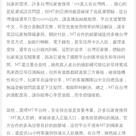
玩家的需求。許多台灣玩家會搜尋「mt真人在台灣嗎」，擔心的
是延遲或語言問題，但MT的亞洲伺服器確保了低延遲體驗，從台
灣連線通常只需100ms以內，讓直播如絲般順滑。平台支援繁體
中文，不僅介面翻譯完整，荷官也會使用簡單的華語解說，讓非
英語玩家無障礙參與。關於付款，MT合作的娛樂城提供多種台灣
常見方式，如銀行轉帳、電子錢包，甚至信用卡出入款，處理速
度快，通常在15分鐘內到帳。這對於追求「台灣百家樂」體驗的
玩家來說至關重要，因為它避免了國際平台的匯率損失和等待時
間。MT還注重合規性，雖然真人桌台的攝影棚可能位於菲律賓或
馬來西亞等亞洲樞紐，但所有遊戲都經過第三方審核，確保隨機
性和公平。玩家常在論壇分享，MT的客服團隊以中文回應迅速，
無論是帳號問題還是下注疑問，都能即時解決。總之，MT在台灣
的適配度高，讓你能專心享受遊戲，而非煩惱後勤。
當然，選擇MT平台時，安全與合規是首要考量。許多玩家會搜尋
「MT真人官網」來確保進入正版入口，避免假冒網站的風險。官
方合作的多為信譽良好的娛樂城，這些平台不僅有MT的獨家桌
台，還提供24小時客服與快速出入款服務。在台灣，雖然線上博