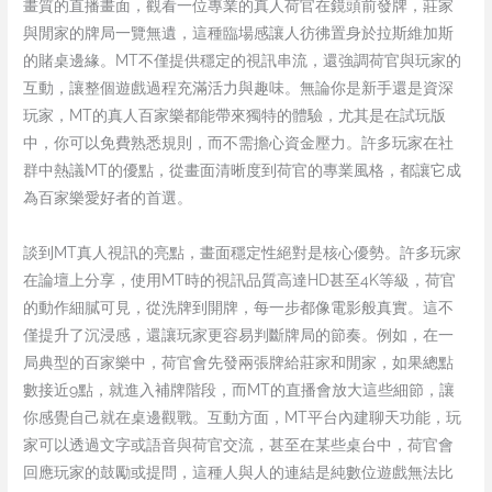
畫質的直播畫面，觀看一位專業的真人荷官在鏡頭前發牌，莊家
與閒家的牌局一覽無遺，這種臨場感讓人彷彿置身於拉斯維加斯
的賭桌邊緣。MT不僅提供穩定的視訊串流，還強調荷官與玩家的
互動，讓整個遊戲過程充滿活力與趣味。無論你是新手還是資深
玩家，MT的真人百家樂都能帶來獨特的體驗，尤其是在試玩版
中，你可以免費熟悉規則，而不需擔心資金壓力。許多玩家在社
群中熱議MT的優點，從畫面清晰度到荷官的專業風格，都讓它成
為百家樂愛好者的首選。
談到MT真人視訊的亮點，畫面穩定性絕對是核心優勢。許多玩家
在論壇上分享，使用MT時的視訊品質高達HD甚至4K等級，荷官
的動作細膩可見，從洗牌到開牌，每一步都像電影般真實。這不
僅提升了沉浸感，還讓玩家更容易判斷牌局的節奏。例如，在一
局典型的百家樂中，荷官會先發兩張牌給莊家和閒家，如果總點
數接近9點，就進入補牌階段，而MT的直播會放大這些細節，讓
你感覺自己就在桌邊觀戰。互動方面，MT平台內建聊天功能，玩
家可以透過文字或語音與荷官交流，甚至在某些桌台中，荷官會
回應玩家的鼓勵或提問，這種人與人的連結是純數位遊戲無法比