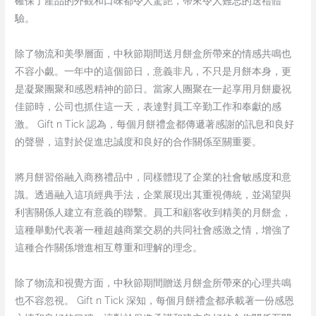
確保了產品的外觀和口味都令人驚艷，帶來令人難忘的送禮體
驗。
除了物流和美學層面，中秋節期間送月餅盒所帶來的情感共鳴也
不容小覷。一年中的這個節日，意義非凡，不只是月餅本身，更
是凝聚團聚和感恩精神的節日。當家人團聚在一起享用月餅慶祝
佳節時，公司也抓住這一天，表達對員工辛勤工作和奉獻的感
激。 Gift n Tick 認為，每個月餅禮盒都傳遞著感謝的訊息和良好
的聲譽，這對於促進忠誠度和良好的合作關係至關重要。
將月餅習俗融入商務禮品中，同樣體現了企業的社會敏感度和意
識。透過融入這項經典手法，企業展現出其重視傳統，並渴望與
利害關係人建立有意義的聯繫。員工和顧客收到精美的月餅盒，
這種舉動代表著一種超越商業交易的共同社會感激之情，增強了
這種合作關係增進相互尊重和理解的理念。
除了物流和視覺方面，中秋節期間贈送月餅盒所帶來的心理共鳴
也不容忽視。 Gift n Tick 深知，每個月餅禮盒都承載著一份感恩