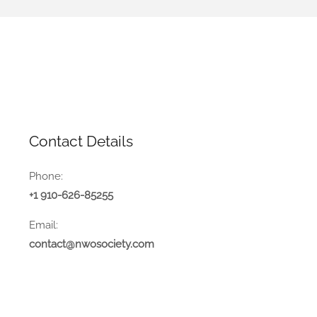
Contact Details
Phone:
+1 910-626-85255
Email:
contact@nwosociety.com