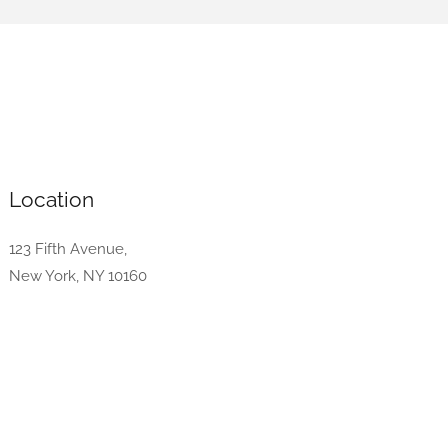
Location
123 Fifth Avenue,
New York, NY 10160