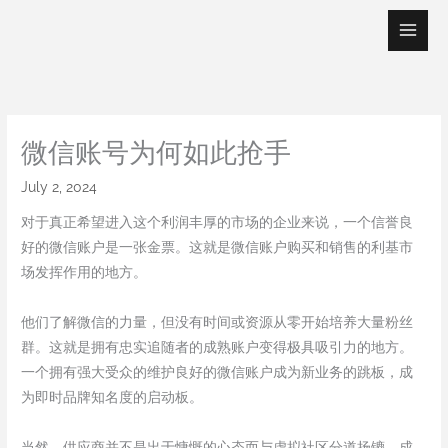
Skip
to
content
微信账号为何如此抢手
July 2, 2024
对于真正希望进入这个利润丰厚的市场的企业来说，一个信誉良
好的微信账户是一张金票。这就是微信账户购买和销售的利基市
场发挥作用的地方。
他们了解微信的力量，但没有时间或资源从零开始培养大量粉丝
群。这就是拥有忠实追随者的成熟账户变得极具吸引力的地方。
一个拥有强大受众的维护良好的微信账户成为新业务的跳板，成
为即时品牌知名度的启动板。
当然，供应商并不是出于慷慨的心态而与虚拟社区分道扬镳。成