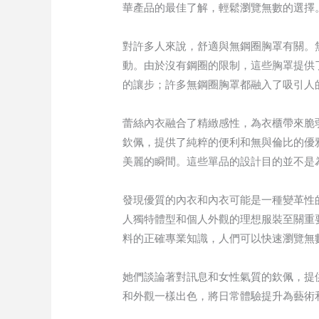
華產品的最佳了解，輕鬆瀏覽無數的選擇
對許多人來說，舒適與無鋼圈胸罩有關。
動。由於沒有鋼圈的限制，這些胸罩提供
的讓步；許多無鋼圈胸罩都融入了吸引人
蕾絲內衣融合了精緻感性，為衣櫃帶來脆
欽佩，提供了純粹的便利和無與倫比的優
美麗的瞬間。這些單品的設計目的並不是
發現優質的內衣和內衣可能是一種變革性
人獨特體型和個人外觀的理想服裝至關重
料的正確專業知識，人們可以快速瀏覽無
她們談論著對訊息和女性氣質的欽佩，提
和外觀一樣出色，將日常體驗提升為藝術