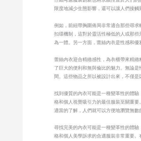
仔細考慮服裝創新也將永續性置於人們的
限度地減少生態影響，還可以讓人們接觸
例如，前紐帶胸圍佈局非常適合那些尋求
扣環機制，這對於靈活性極低的人或那些
為一體。另一方面，蕾絲內衣是性感和優
蕾絲內衣迎合精緻感性，為衣櫃帶來精緻
了巨大的便利和無與倫比的魅力。無論是
間。這些物品之所以被設計出來，不僅是
找到優質的內衣可能是一種變革性的體驗
格和個人視覺吸引力的最佳服裝至關重要
適當的了解，人們就可以方便地瀏覽無數
尋找完美的內衣可能是一種變革性的體驗
格和個人美學訴求的合適服裝非常重要。