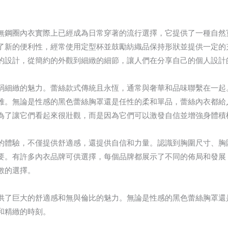
。
無鋼圈內衣實際上已經成為日常穿著的流行選擇，它提供了一種自然
了新的便利性，經常使用定型杯並鼓勵紡織品保持形狀並提供一定的
的設計，從簡約的外觀到細緻的細節，讓人們在分享自己的個人設計
弱細緻的魅力。蕾絲款式傳統且永恆，通常與奢華和品味聯繫在一起
雅。無論是性感的黑色蕾絲胸罩還是任性的柔和單品，蕾絲內衣都給
為了讓它們看起來很壯觀，而是因為它們可以激發自信並增強身體積
的體驗，不僅提供舒適感，還提供自信和力量。認識到胸圍尺寸、胸
要。有許多內衣品牌可供選擇，每個品牌都展示了不同的佈局和發展
數的選擇。
供了巨大的舒適感和無與倫比的魅力。無論是性感的黑色蕾絲胸罩還
和精緻的時刻。