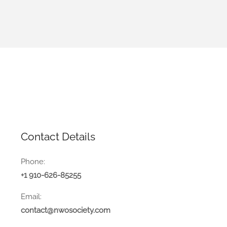
Contact Details
Phone:
+1 910-626-85255
Email:
contact@nwosociety.com