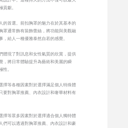
其設計中。這種持久的方法不僅可以最大
極貢獻。
人的首選。前扣胸罩的魅力在於其基本的
胸罩通常飾有裝飾蕾絲，將功能與美觀融
事，給人一種優雅泰然自若的感覺。
們體現了對訊息和女性氣質的欣賞，提供
覺，將日常體驗提升為藝術和美麗的瞬
極性。
選擇等各種因素對於選擇滿足個人特殊體
只要對胸罩推薦、內衣設計和奢華材料有
選擇等眾多因素對於選擇適合個人獨特體
人們可以透過對胸罩推薦、內衣設計和豪