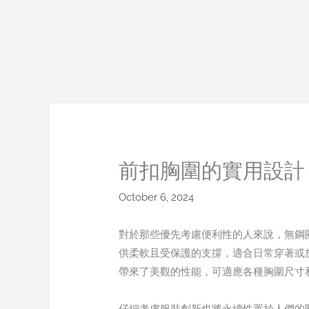
Skip
to
content
前扣胸圍的實用設計
October 6, 2024
對於那些優先考慮便利性的人來說，無鋼
供柔軟且受保護的支撐，適合日常穿著或
帶來了美觀的性能，可適應各種胸圍尺寸