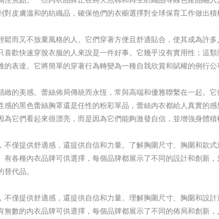
關注焦點。一些內衣品牌正在將天然棉和再生紡織品等綠色產品融入
到對皮膚溫和的紡織品，確保他們的衣櫥選擇對全球保育工作做出積
輕鬆而又不放棄風格的人。它們穿著方便且舒適貼合，使其成為許多
只喜歡快速穿脫衣服的人來說是一件好事。它幾乎沒有實用性；這類
雅的表達。它將簡單的穿著行為轉變為一種自我欣賞和賦權的例行公
精緻的美感。蕾絲佈局傳統而永恆，常與高端和優雅聯繫在一起。它
性感的黑色蕾絲胸罩還是任性的粉彩單品，蕾絲內衣都給人真實的感
因為它們看起來很漂亮，而是因為它們能夠激發自信，並增強身體積
，不僅提供舒適感，還提供自信和力量。了解胸圍尺寸、胸圍和款式
。有各種內衣品牌可供選擇，每個品牌都展示了不同的設計和創新，
的替代品。
，不僅提供舒適感，還提供自信和力量。理解胸圍尺寸、胸圍和設計
有無數的內衣品牌可供選擇，每個品牌都展示了不同的佈局和創新，