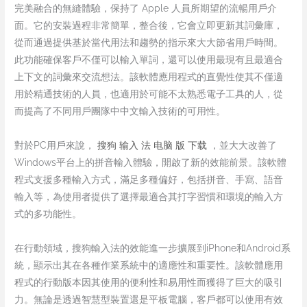
完美融合的無縫體驗，保持了 Apple 人員所期望的流暢用戶介
面。它的安裝過程非常簡單，整合後，它會立即更新其詞彙庫，
從而通過提供基於當代用法和趨勢的指示來大大節省用戶時間。
此功能確保客戶不僅可以輸入單詞，還可以使用最現有且最適合
上下文的詞彙來交流想法。該軟體應用程式的直覺性使其不僅適
用於精通技術的人員，也適用於可能不太熟悉電子工具的人，從
而提高了不同用戶團隊中中文輸入技術的可用性。
對於PC用戶來說，
搜狗 输入 法 电脑 版 下载
，並大大改善了
Windows平台上的拼音輸入體驗，開啟了新的效能前景。該軟體
程式支援多種輸入方式，滿足多種偏好，包括拼音、手寫、語音
輸入等，為使用者提供了選擇最適合其打字習慣和環境的輸入方
式的多功能性。
在行動領域，搜狗輸入法的效能進一步擴展到iPhone和Android系
統，顯示出其在各種作業系統中的適應性和重要性。該軟體應用
程式的行動版本因其使用的便利性和易用性而獲得了巨大的吸引
力。無論是透過智慧型裝置還是平板電腦，客戶都可以使用有效