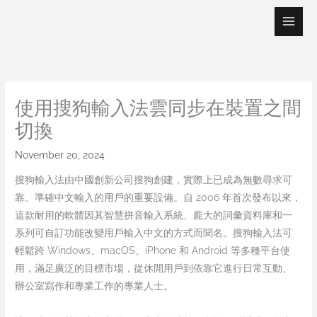
Skip
to
content
使用搜狗輸入法雲同步在裝置之間
切換
November 20, 2024
搜狗輸入法由中國創新公司搜狗創建，實際上已成為無數尋求可
靠、準確中文輸入的用戶的重要設備。自 2006 年首次發布以來，
這款耐用的軟體因其智慧拼音輸入系統、龐大的詞彙資料庫和一
系列可自訂功能改變用戶輸入中文的方式而聞名。搜狗輸入法可
輕鬆跨 Windows、macOS、iPhone 和 Android 等多種平台使
用，滿足廣泛的目標市場，從休閒用戶到依靠它進行日常互動、
辦公室寫作和專業工作的專業人士。