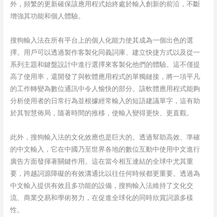
外，頻繁的更新確保該應用程式始終處於輸入創新的前沿，不斷
增強其功能和個人體驗。
搜狗輸入法在所有平台上的個人化能力使其成為一個出色的選
擇。用戶可以透過製作客製化同義詞庫、建立快捷方式以及從一
系列主題和鍵盤設計中進行選擇來客製化他們的體驗。這不僅提
高了使用率，還開發了與軟體應用程式的單獨鏈接，將一項平凡
的工作轉變為數位通訊中令人愉快的部分。該軟體應用程式能夠
分析使用者的日常行為並根據經常輸入的短語建議單字，這有助
於其智慧佈局，隨著時間的推移，使輸入變得更快、更直觀。
此外，搜狗輸入法的文化效應也是巨大的。透過幫助高效、準確
的中文輸入，它在中國乃至世界各地的數位互動中使用中文進行
廣告方面發揮著關鍵作用。這在當今相互連結的全球中尤其重
要，跨越詞源障礙的有效溝通比以往任何時候都更重要。透過為
中文輸入提供有效且多功能的設備，搜狗輸入法維持了文化交
流、商業交易和學術努力，在促進全球化的同時欣賞詞源多樣
性。