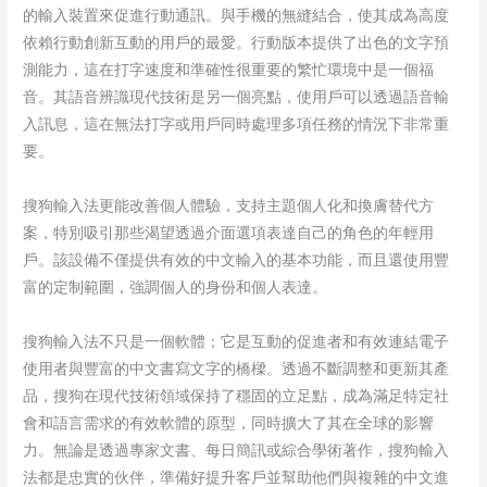
的輸入裝置來促進行動通訊。與手機的無縫結合，使其成為高度
依賴行動創新互動的用戶的最愛。行動版本提供了出色的文字預
測能力，這在打字速度和準確性很重要的繁忙環境中是一個福
音。其語音辨識現代技術是另一個亮點，使用戶可以透過語音輸
入訊息，這在無法打字或用戶同時處理多項任務的情況下非常重
要。
搜狗輸入法更能改善個人體驗，支持主題個人化和換膚替代方
案，特別吸引那些渴望透過介面選項表達自己的角色的年輕用
戶。該設備不僅提供有效的中文輸入的基本功能，而且還使用豐
富的定制範圍，強調個人的身份和個人表達。
搜狗輸入法不只是一個軟體；它是互動的促進者和有效連結電子
使用者與豐富的中文書寫文字的橋樑。透過不斷調整和更新其產
品，搜狗在現代技術領域保持了穩固的立足點，成為滿足特定社
會和語言需求的有效軟體的原型，同時擴大了其在全球的影響
力。無論是透過專家文書、每日簡訊或綜合學術著作，搜狗輸入
法都是忠實的伙伴，準備好提升客戶並幫助他們與複雜的中文進