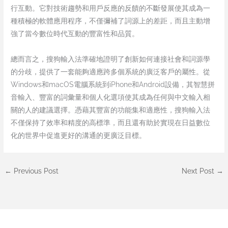
行互動。它對技術趨勢和用戶反應的反饋的不斷發展使其成為一
種積極的軟體應用程序，不僅彌補了詞源上的差距，而且主動增
強了當今數位時代互動的豐富性和品質。
總而言之，搜狗輸入法準確地證明了創新如何連接社會和詞源學
的分歧，提供了一套能夠適應跨多個系統的廣泛客戶的屬性。從
Windows和macOS電腦系統到iPhone和Android設備，其智慧拼
音輸入、豐富的詞彙量和個人化選項使其成為任何與中文輸入相
關的人的建議選擇。憑藉其豐富的功能集和適應性，搜狗輸入法
不僅保持了效率和精度的高標準，而且還有助於實現在日益數位
化的世界中促進更好的溝通的更廣泛目標。
←
Previous Post
Next Post
→