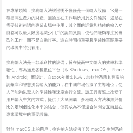
在專業領域，搜狗輸入法被證明不僅僅是一個輸入設備；它是一
種提高生產力的財產。無論是在工作場所用於文件編寫，還是在
需要技術術語的專業市場中使用，其全面的詞彙和精確的輸入功
能都可以最大限度地減少用戶的認知負擔，使他們能夠專注於自
己的工作，而不是自動打字。這在時間很重要且準確性至關重要
的環境中特別有用。
搜狗輸入法是一款革命性的設備，旨在提高中文輸入的效率和準
確性，專為適應各種數位平台（即 Windows、macOS、iPhone
和 Android）而設計。自2006年推出以來，該軟體憑藉其豐富的
詞彙庫和智慧拼音輸入的能力，在中國市場佔據了主導地位，使
人們能夠以驚人的準確性和速度進行交流。該工具實際上改變了
用戶輸入中文的方式，提供了大量詞彙、多種輸入方法和無與倫
比的定制個性化水平的結合，使其成為不僅適合休閒交互而且在
專家環境中的重要設備。
對於 macOS 上的用戶，搜狗輸入法提供了與 macOS 生態系統