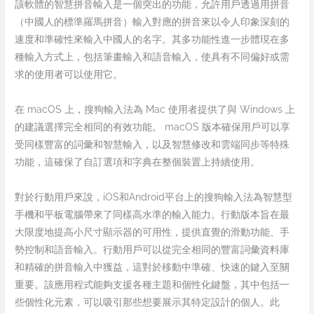
該軟體的智慧拼音輸入是一個突出的功能，允許用戶透過用拼音
（中國人的標準羅馬拼音）輸入對應的拼音來以令人印象深刻的
速度和準確性來輸入中國人的名字。其多功能性進一步體現在多
種輸入方式上，包括筆畫輸入和語音輸入，使具有不同偏好或需
求的使用者可以使用它。
在 macOS 上，搜狗輸入法為 Mac 使用者提供了與 Windows 上
的建議選擇完全相同的有效功能。 macOS 版本確保用戶可以享
受同樣豐富的詞彙和智慧輸入，以及智慧修改和雲端同步等特殊
功能，這確保了自訂選項和字典在整個裝置上持續使用。
對於行動用戶來說，iOS和Android平台上的搜狗輸入法為智慧型
手機和平板電腦帶來了同樣高水準的輸入能力。行動版本旨在最
大限度地提高小尺寸顯示器的可用性，提供直覺的滑動功能、手
勢控制和語音輸入。行動用戶可以從完全相同的豐富詞彙資料庫
和精確的拼音輸入中獲益，這對於移動中準確、快速的鍵入至關
重要。該應用程式能夠支援各種主題和個性化鍵盤，其中包括一
些個性化元素，可以吸引那些想要展示其特定設計的個人。此