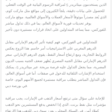
الذين يستخدمون ميتاتريدر 5 لمراقبة الرسوم البيانية في الوقت الفعلي.
للحصول على بيانات دقيقة، يلجأ الكثيرون إلى مواقع مثل ماركت كوم،
الذي يُعد مصدراً موثوقاً لأسعار العملات والأسواق العالمية. موقع ماركت
يوفر تحديثات فورية لأسواق العالم، بما في ذلك تداول مباشر
للفوركس، مما يساعد المتداولين على اتخاذ قرارات مستنيرة دون تأخير.
للمتداولين في الفوركس، فهم كيفية تأثير الدرهم الإماراتي مقابل
الدرهم المغربي على الاستراتيجيات أمر حاسم. هذا الزوج يعكس
الروابط التجارية، ومع ارتفاع أسعار النفط، يقوى الدرهم الإماراتي. سعر
الدرهم الإماراتي مقابل الجنيه المصري يُظهر ضعف الجنيه بسبب الديون
المصرية، مما يجعل التداول عليه فرصة مربحة. عبر ميتاتريدر 5، يمكنك
استخدام الإشارات التلقائية للدخول في صفقات. أما في أسواق العالم،
فإن التداول المباشر يتطلب مراقبة مستمرة لجميع الأسهم اليوم، خاصة
في بورصة دبي.
للإجابة على سؤال متى ترتفع أسعار الذهب في الإمارات، يجب مراقبة
مؤشرات مثل نفط برنت، الذي إذا انخفض يدفع المستثمرين نحو الذهب
كملاذ آمن. في السياق المحلي، يعزز سوق دبي للذهب هذا الارتفاع