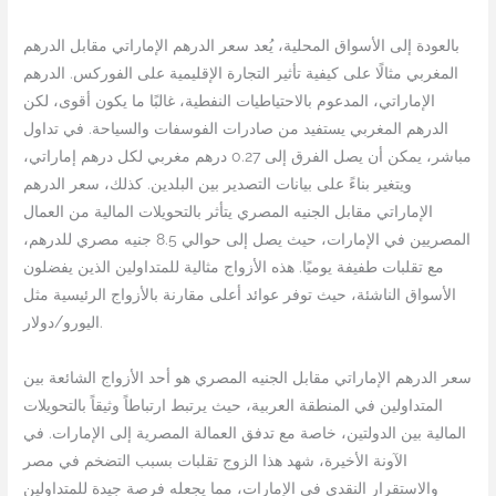
بالعودة إلى الأسواق المحلية، يُعد سعر الدرهم الإماراتي مقابل الدرهم
المغربي مثالًا على كيفية تأثير التجارة الإقليمية على الفوركس. الدرهم
الإماراتي، المدعوم بالاحتياطيات النفطية، غالبًا ما يكون أقوى، لكن
الدرهم المغربي يستفيد من صادرات الفوسفات والسياحة. في تداول
مباشر، يمكن أن يصل الفرق إلى 0.27 درهم مغربي لكل درهم إماراتي،
ويتغير بناءً على بيانات التصدير بين البلدين. كذلك، سعر الدرهم
الإماراتي مقابل الجنيه المصري يتأثر بالتحويلات المالية من العمال
المصريين في الإمارات، حيث يصل إلى حوالي 8.5 جنيه مصري للدرهم،
مع تقلبات طفيفة يوميًا. هذه الأزواج مثالية للمتداولين الذين يفضلون
الأسواق الناشئة، حيث توفر عوائد أعلى مقارنة بالأزواج الرئيسية مثل
اليورو/دولار.
سعر الدرهم الإماراتي مقابل الجنيه المصري هو أحد الأزواج الشائعة بين
المتداولين في المنطقة العربية، حيث يرتبط ارتباطاً وثيقاً بالتحويلات
المالية بين الدولتين، خاصة مع تدفق العمالة المصرية إلى الإمارات. في
الآونة الأخيرة، شهد هذا الزوج تقلبات بسبب التضخم في مصر
والاستقرار النقدي في الإمارات، مما يجعله فرصة جيدة للمتداولين