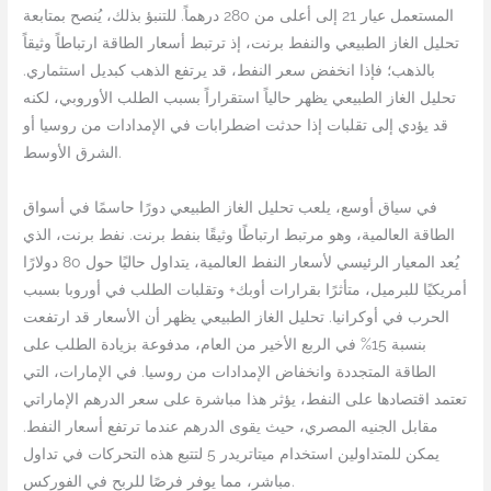
المستعمل عيار 21 إلى أعلى من 280 درهماً. للتنبؤ بذلك، يُنصح بمتابعة
تحليل الغاز الطبيعي والنفط برنت، إذ ترتبط أسعار الطاقة ارتباطاً وثيقاً
بالذهب؛ فإذا انخفض سعر النفط، قد يرتفع الذهب كبديل استثماري.
تحليل الغاز الطبيعي يظهر حالياً استقراراً بسبب الطلب الأوروبي، لكنه
قد يؤدي إلى تقلبات إذا حدثت اضطرابات في الإمدادات من روسيا أو
الشرق الأوسط.
في سياق أوسع، يلعب تحليل الغاز الطبيعي دورًا حاسمًا في أسواق
الطاقة العالمية، وهو مرتبط ارتباطًا وثيقًا بنفط برنت. نفط برنت، الذي
يُعد المعيار الرئيسي لأسعار النفط العالمية، يتداول حاليًا حول 80 دولارًا
أمريكيًا للبرميل، متأثرًا بقرارات أوبك+ وتقلبات الطلب في أوروبا بسبب
الحرب في أوكرانيا. تحليل الغاز الطبيعي يظهر أن الأسعار قد ارتفعت
بنسبة 15% في الربع الأخير من العام، مدفوعة بزيادة الطلب على
الطاقة المتجددة وانخفاض الإمدادات من روسيا. في الإمارات، التي
تعتمد اقتصادها على النفط، يؤثر هذا مباشرة على سعر الدرهم الإماراتي
مقابل الجنيه المصري، حيث يقوى الدرهم عندما ترتفع أسعار النفط.
يمكن للمتداولين استخدام ميتاتريدر 5 لتتبع هذه التحركات في تداول
مباشر، مما يوفر فرصًا للربح في الفوركس.