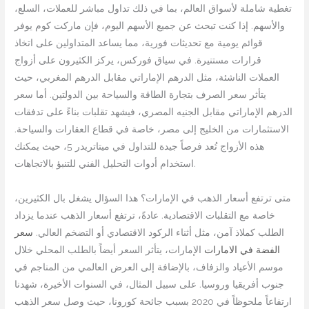
تغطية شاملة لأسواق العالم، بما في ذلك تداول مباشر للعملات، السلع،
والأسهم. إذا كنت تبحث عن جميع الأسهم اليوم، فإن ماركت كوم يوفر
قوائم يومية مع تحديثات فورية، مما يساعد المتداولين على اتخاذ
قرارات مستنيرة. في سياق فوركس، يركز الكثيرون على أزواج
العملات الناشئة، مثل الدرهم الإماراتي مقابل الدرهم المغربي، حيث
يتأثر سعر الصرف بتجارة الطاقة والسياحة بين الدولتين. أما سعر
الدرهم الإماراتي مقابل الجنيه المصري، فيشهد تقلبات بناءً على تدفقات
الاستثمارات من الخليج إلى مصر، خاصة في قطاع العقارات والسياحة.
هذه الأزواج تُعد فرصاً جيدة للتداول في ميتاتريدر 5، حيث يمكنك
استخدام أدوات التحليل الفني للتنبؤ بالاتجاهات.
متى ترتفع أسعار الذهب في الإمارات؟ هذا السؤال يشغل بال الكثيرين،
خاصة مع التقلبات الاقتصادية. عادةً، ترتفع أسعار الذهب عندما يزداد
الطلب كملاذ آمن، مثل أثناء الركود الاقتصادي أو التضخم العالي.
سعر
الفضة في الامارات
الإمارات، يتأثر السعر أيضاً بالطلب المحلي خلال
موسم الأعياد والزفاف، بالإضافة إلى العرض العالمي من المناجم في
جنوب أفريقيا وروسيا. على سبيل المثال، في السنوات الأخيرة، شهدنا
ارتفاعاً ملحوظاً في 2020 بسبب جائحة كورونا، حيث وصل سعر الذهب