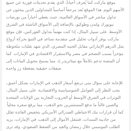
موقع ماركت كما يُعرف أحياناً، الذي يقدم تحديثات فورية عن جميع
الأسهم اليوم. هذا الموقع يُعد مرجعاً أساسياً للمتداولين الذين يبحثون عن
تداول مباشر في الأسواق العالمية، حيث يغطي أخباراً من بورصات
نيويورك ولندن وطوكيو، بالإضافة إلى الأسواق الناشئة في الشرق
الأوسط. على سبيل المثال، إذا كنت مهتماً بتداول الفوركس، فإن موقع
ماركت يوفر أدوات تحليل فني متقدمة تساعد في التنبؤ بحركة أزواج
مثل الدرهم الإماراتي مقابل الجنيه المصري، الذي شهد تقلبات ملحوظة
مؤخراً بسبب التضخم في مصر والاستقرار الاقتصادي في الإمارات. كما
أن المنصة تدعم تكاملاً مع ميتاتريدر 5، مما يسمح بتحويل البيانات إلى
صفقات حقيقية بضغطة زر واحدة.
للإجابة على سؤال متى ترتفع أسعار الذهب في الإمارات بشكل أعمق،
يجب النظر إلى العوامل الجيوسياسية والاقتصادية. على سبيل المثال،
التوترات في الشرق الأوسط أو الحروب التجارية بين الولايات المتحدة
والصين غالباً ما تدفع المستثمرين نحو الذهب، مما يرفع سعره محلياً.
كما أن قرارات بنك الاحتياطي الفيدرالي الأمريكي بتخفيض الفائدة تقلل
من جاذبية السندات، فتنتقل الأموال إلى الذهب. في الإمارات، يزيد
الطلب الموسمي خلال رمضان والعيد من الضغط الصعودي، وقد نرى