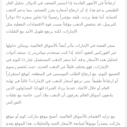
ارتفاعاً في الأشهر القادمة إذا استمر الضعف في الدولار. تحليل الغاز
الطبيعي يدعم هذا، إذ أن ارتفاع أسعاره يعزز التضخم، مما يدعم الذهب
كحماية. أما نفط برنت، فيُعد مؤشراً رئيسياً؛ إذا تجاوز سعره 80 دولاراً
للبرميل، قد ينخفض الذهب مؤقتاً بسبب قوة الاقتصادات النفطية مثل
الإمارات، لكنه يرتفع طويل الأمد مع التقلبات.
سعر الفضة في الإمارات يتأثر أيضاً بالأسواق العالمية، ويمكن تداولها
عبر الفوركس كعقود آجلة. إذا كنت تستخدم ميتاتريدر 5، ستجد أدوات
لتحليل هذه الأسعار بدقة. أما سعر الذهب المستعمل عيار 21 اليوم في
الإمارات، فهو يختلف قليلاً عن الذهب الجديد، حيث يُخصم رسوم
التصنيع. اليوم، مع ارتفاع الطلب الموسمي في المنطقة، يُتوقع استقراراً
أو ارتفاعاً طفيفاً. متى ترتفع أسعار الذهب في الإمارات؟ غالباً في نهاية
العام أو خلال الأعياد، عندما يزداد الشراء للهدايا. المتداولون الذين
يتابعون أسواق العالم يعرفون أن الذهب ملاذ آمن، خاصة مع تقلبات
الفوركس.
مع تزايد الاهتمام بالأسواق العالمية، أصبح موقع ماركت كوم أو موقع
ماركت مصدراً موثوقاً لمتابعة الأسعار الحية والتحليلات. هذا الموقع يقدم